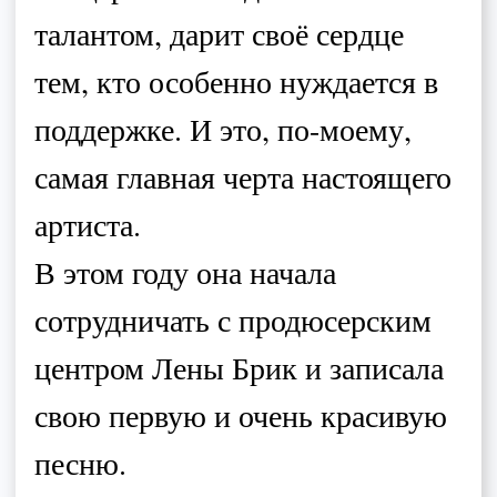
Наши соцсети
Контакты
info@limeradio.ru
Поддержи проект