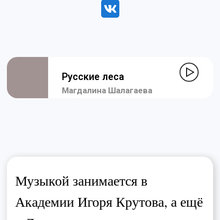
Музыкой занимается в
Академии Игоря Крутова, а ещё
в Доме культуры и
индивидуально дома с
педагогом! В общем, она очень
серьезно настроена!
Такая энергия и
целеустремлённость — это
показатель того, что ты на
верном пути!
Магдалина — волонтер,
участвует в благотворительных
концертах. Она делится своим
талантом, дарит своё сердце
тем, кто особенно нуждается в