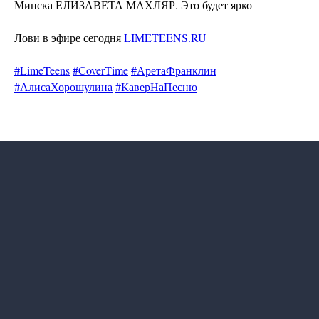
Минска ЕЛИЗАВЕТА МАХЛЯР. Это будет ярко
Наши соцсети
Лови в эфире сегодня
LIMETEENS.RU
#LimeTeens
#CoverTime
#АретаФранклин
Контакты
#АлисаХорошулина
#КаверНаПесню
info@limeradio.ru
Поддержи проект