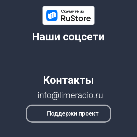
6+
© 2026 Все права защищены.
Lime Teens | Lime Media
Информация для правообладателей
Информационные услуги оказывает физическое лицо
зарегистрированное в качестве налогоплательщика НПД
Камочкин Павел Александрович ИНН 591114273004