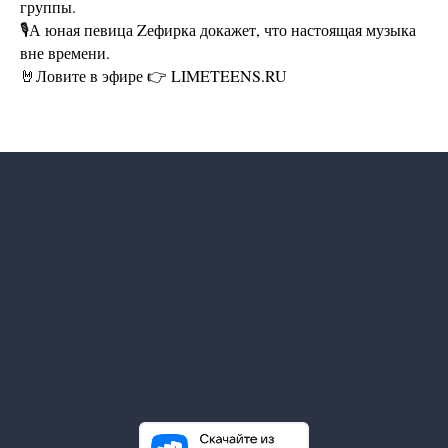
группы.
🎙А юная певица Zефирка докажет, что настоящая музыка
вне времени.
🤘Ловите в эфире 👉 LIMETEENS.RU
Контакты
info@limeradio.ru
Поддержи проект