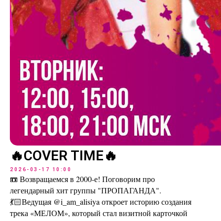
🔥COVER TIME🔥
2026-03-17 10:00
📼 Возвращаемся в 2000-е! Поговорим про
легендарный хит группы "ПРОПАГАНДА".
💃🏻Ведущая @i_am_alisiya откроет историю создания
трека «МЕЛОМ», который стал визитной карточкой
Наши соцсети