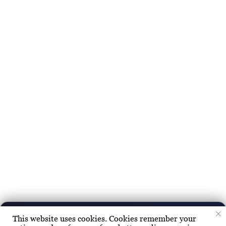
Наши соцсети
Контакты
info@limeradio.ru
Поддержи проект
Лютик Бедрик
This website uses cookies. Cookies remember your
▶