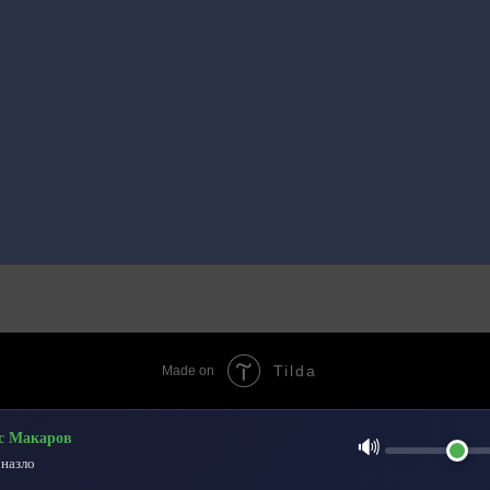
Tilda
Made on
с Макаров
🔊
назло