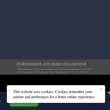
Информация для правообладателей
Информационные услуги оказывает физическое лицо зарегистрированное в качестве
налогоплательщика НПД Камочкин Павел Александрович ИНН 591114273004
This website uses cookies. Cookies remember your
actions and preferences for a better online experience.
🎧
Открыть