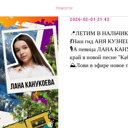
✈️ MUZ TRA
Новости
2026-02-01 21:42
📍ЛЕТИМ В НАЛЬЧИК -
💃Наш гид АНЯ КУЗНЕЦ
🎙А певица ЛАНА КАНУ
край в новой песне "Ка
⛰️Лови в эфире новое п