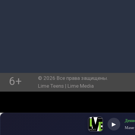
6+
© 2026 Все права защищены.
Lime Teens | Lime Media
Дени
▶
Маме 