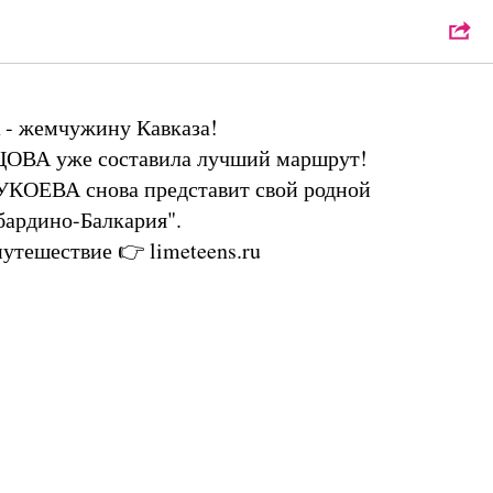
VEL🌎
 жемчужину Кавказа!
ОВА уже составила лучший маршрут!
КОЕВА снова представит свой родной
бардино-Балкария".
утешествие 👉 limeteens.ru