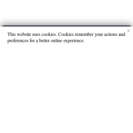
This website uses cookies. Cookies remember your actions and
MUZ.TRAVEL
▶
preferences for a better online experience.
Волгоград #Василиса Меркулова
6+
© 2026 Все права защищены.
Lime Teens | Lime Media
Информация для правообладателей
Информационные услуги оказывает физическое лицо
зарегистрированное в качестве налогоплательщика НПД
Камочкин Павел Александрович ИНН 591114273004