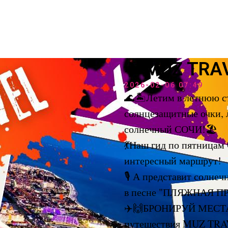
✈️ MUZ TRA
2026-02-06 07:49
🌊🏝Летим в летнюю с
солнцезащитные очки, 
солнечный СОЧИ!🏖
💃Наш гид по пятниц
интересный маршрут!
🎙 А представит солн
в песне "ПЛЯЖНАЯ 
✈️🙌️БРОНИРУЙ МЕСТА 
путешествия MUZ TRA