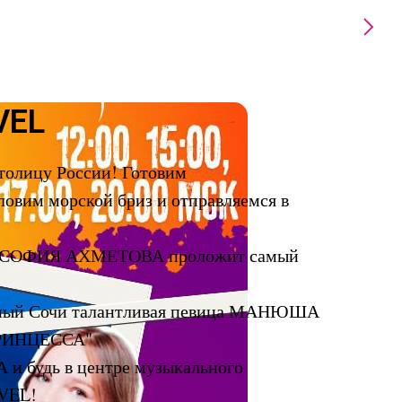
VEL
толицу России! Готовим
ловим морской бриз и отправляемся в
ам СОФИЯ АХМЕТОВА проложит самый
ечный Сочи талантливая певица МАНЮША
ПРИНЦЕССА"
и будь в центре музыкального
VEL!