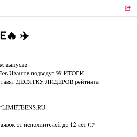
Е🔥 ✈️
ом выпуске
 Лев Ивашов подведут 🌸 ИТОГИ
ставят ДЕСЯТКУ ЛИДЕРОВ рейтинга
LIMETEENS.RU
аявок от исполнителей до 12 лет 👉