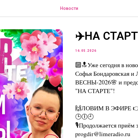
Новости
✈️НА СТАРТ
16.05.2026
🔟🔝Уже сегодня в нов
Софья Бондаровская и
ВЕСНЫ-2026🌸 и пред
"НА СТАРТЕ"!
🙌ЛОВИМ В ЭФИРЕ 
🕒🕕🕘
🎙Продолжается приём з
progdir@limeradio.ru