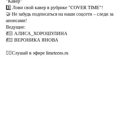
"Кавер"
3️⃣ Лови свой кавер в рубрике "COVER TIME"!
🤝 Не забудь подписаться на наши соцсети – следи за
анонсами!
Ведущие:
💃🏻 АЛИСА_ХОРОШУЛИНА
💃🏻 ВЕРОНИКА ЯНОВА
❤‍🔥Слушай в эфире limeteens.ru