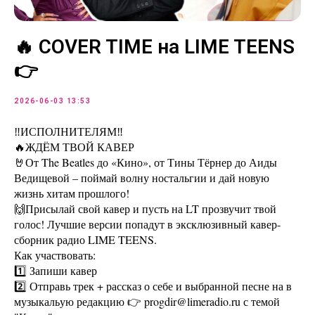
🔥 COVER TIME на LIME TEENS
👉
2026-06-03 13:53
‼️ИСПОЛНИТЕЛЯМ‼️
🔥ЖДËМ ТВОЙ КАВЕР
🤘От The Beatles до «Кино», от Тины Тёрнер до Аиды
Ведищевой – поймай волну ностальгии и дай новую
жизнь хитам прошлого!
🙌Присылай свой кавер и пусть на LT прозвучит твой
голос! Лучшие версии попадут в эксклюзивный кавер-
сборник радио LIME TEENS.
Как участвовать:
1️⃣ Запиши кавер
2️⃣ Отправь трек + рассказ о себе и выбранной песне на в
музыкальую редакцию 👉 progdir@limeradio.ru с темой