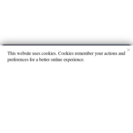
This website uses cookies. Cookies remember your actions and
PG13
▶
preferences for a better online experience.
Ты посмотри
6+
© 2026 Все права защищены.
Lime Teens | Lime Media
Информация для правообладателей
Информационные услуги оказывает физическое лицо
зарегистрированное в качестве налогоплательщика НПД
Камочкин Павел Александрович ИНН 591114273004