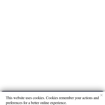
Наши соцсети
Контакты
info@limeradio.ru
Поддержи проект
This website uses cookies. Cookies remember your actions and
Кирилл Скрипник
▶
preferences for a better online experience.
Кругом голова