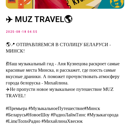
✈️ MUZ TRAVEL🌎
2025-08-18 04:55
🌎📍 ОТПРАВЛЯЕМСЯ В СТОЛИЦУ БЕЛАРУСИ -
МИНСК!
💃Наш музыкальный гид - Аня Кузнецова раскроет самые
красивые места Минска, и расскажет, где поесть самые
вкусные драники. А поможет прочувствовать атмосферу
города белоруска - Михайлина.
✈️Не пропусти новое музыкальное путешествие MUZ
TRAVEL!
#Премьера #МузыкальноеПутешествие#Минск
#Беларусь#НовоеШоу #РадиоЛаймТинс #Музыкагорода
#LimeTeensРадио #МихайлинаХвесюк