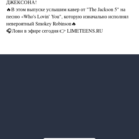
Наши соцсети
ДЖЕКСОНА!
🔥В этом выпуске услышим кавер от "The Jackson 5" на
песню «Who’s Lovin’ You", которую изначально исполнял
невероятный Smokey Robinson🔥
🎧Лови в эфире сегодня 👉 LIMETEENS.RU
Контакты
info@limeradio.ru
Поддержи проект