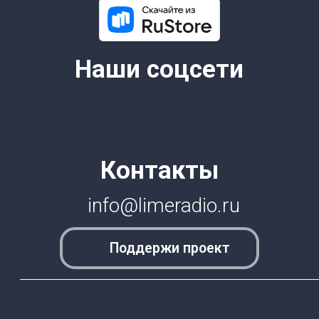
6+
© 2026 Все права защищены.
Lime Teens | Lime Media
Информация для правообладателей
Информационные услуги оказывает физическое лицо
зарегистрированное в качестве налогоплательщика НПД
Камочкин Павел Александрович ИНН 591114273004