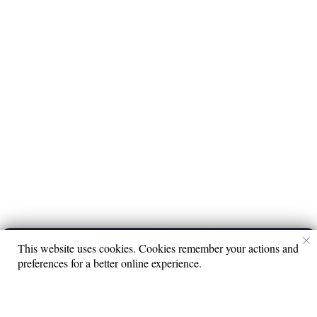
Наши соцсети
Контакты
info@limeradio.ru
Поддержи проект
This website uses cookies. Cookies remember your actions and
София Оливия
▶
preferences for a better online experience.
Лайки-балалайки