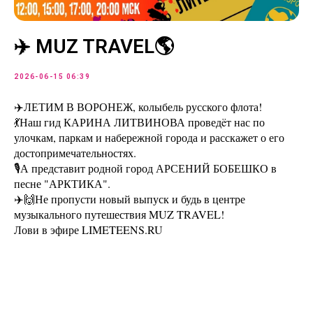
✈️ MUZ TRAVEL🌎
2026-06-15 06:39
✈️ЛЕТИМ В ВОРОНЕЖ, колыбель русского флота!
💃Наш гид КАРИНА ЛИТВИНОВА проведëт нас по
улочкам, паркам и набережной города и расскажет о его
достопримечательностях.
🎙А представит родной город АРСЕНИЙ БОБЕШКО в
песне "АРКТИКА".
✈️🙌️Не пропусти новый выпуск и будь в центре
музыкального путешествия MUZ TRAVEL!
Лови в эфире LIMETEENS.RU