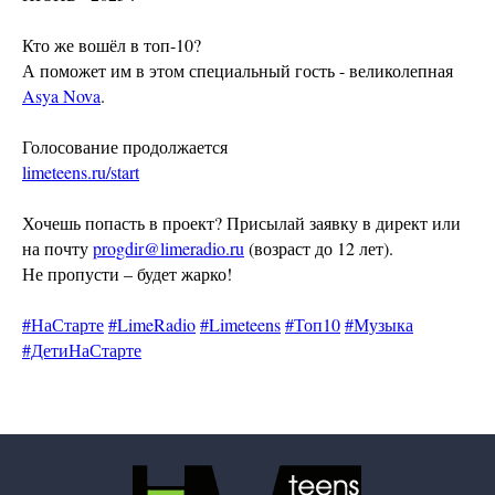
Кто же вошёл в топ-10?
А поможет им в этом специальный гость - великолепная
Asya Nova
.
Голосование продолжается
limeteens.ru/start
Наши соцсети
Хочешь попасть в проект? Присылай заявку в директ или
на почту
progdir@limeradio.ru
(возраст до 12 лет).
Не пропусти – будет жарко!
Контакты
#НаСтарте
#LimeRadio
#Limeteens
#Топ10
#Музыка
info@limeradio.ru
#ДетиНаСтарте
Поддержи проект