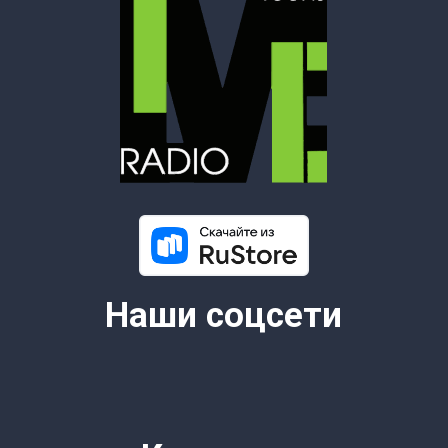
6+
© 2026 Все права защищены.
Lime Teens | Lime Media
Информация для правообладателей
Информационные услуги оказывает физическое лицо
зарегистрированное в качестве налогоплательщика НПД
Камочкин Павел Александрович ИНН 591114273004