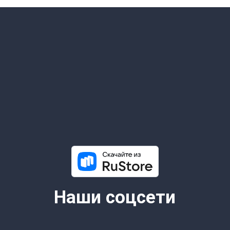
info@limeradio.ru
Поддержи проект
6+
© 2026 Все права защищены.
Lime Teens | Lime Media
Информация для правообладателей
Информационные услуги оказывает физическое лицо
зарегистрированное в качестве налогоплательщика НПД
Камочкин Павел Александрович ИНН 591114273004