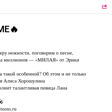
ME🔥
еру нежности, поговорим о песне,
дца миллионов — «МИЛАЯ» от Эрики
ла такой особенной? Об этом и не только
ая Алиса Хорошулина
полнит талантливая певица Лана
🎤
teens.ru