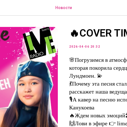
Новости
🔥COVER TI
2026-04-06 20:32
🌸Погрузимся в атмосф
которая покорила сер
Лундмоен. 💫
💃Почему эта песня ста
расскажет наша ведущ
🎙А кавер на песню ис
Канукоева
🔥Ждем новых эмоций
🙌Лови в эфире 👉 lime