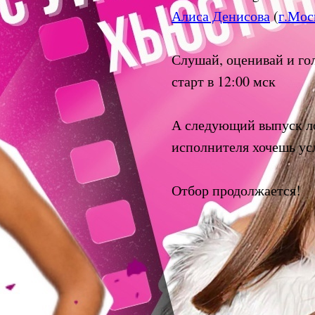
Алиса Денисова
(
г.Мос
Слушай, оценивай и гол
старт в 12:00 мск
А следующий выпуск ло
исполнителя хочешь у
Отбор продолжается!