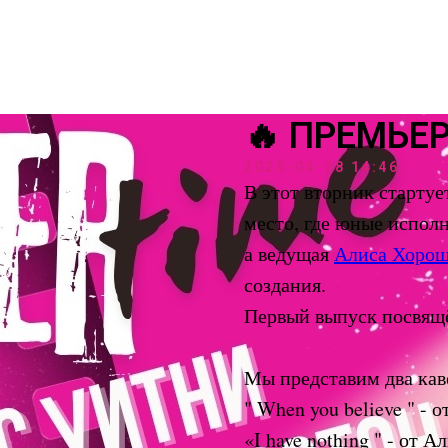
🔥 ПРЕМЬЕР
2025-04-28 14:46
В этот вторник старту
место, где юные испол
а ведущая
Алиса Хоро
создания.
Первый выпуск посвя
Мы представим два каве
" When you believe " - 
«I have nothing " - от 