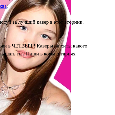
ква
)
осуй за лучший кавер в этот вторник,
ви в ЧЕТВЕРГ! Каверы на хиты какого
слышать ты? Пиши в комментариях