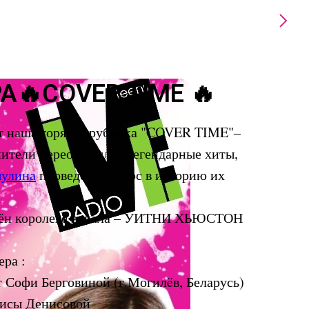
А🔥COVER TIME 🔥
ет наша горячая рубрика "COVER TIME"–
нители переосмыслят легендарные хиты,
шулина
проведет экскурс в историю их
щён королеве вокала – УИТНИ ХЬЮСТОН
ра :
от Софи Берговиной (г.Могилëв, Беларусь)
Алисы Денисовой