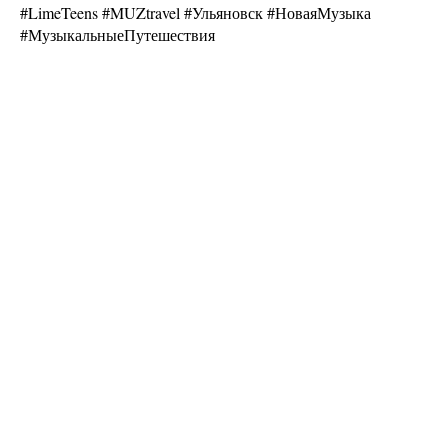
#LimeTeens #MUZtravel #Ульяновск #НоваяМузыка
#МузыкальныеПутешествия