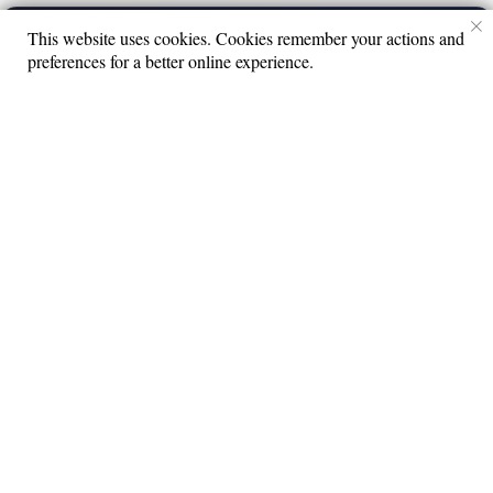
This website uses cookies. Cookies remember your actions and
AVA
▶
preferences for a better online experience.
Романтики
6+
© 2026 Все права защищены.
Lime Teens | Lime Media
Информация для правообладателей
Информационные услуги оказывает физическое лицо
зарегистрированное в качестве налогоплательщика НПД
Камочкин Павел Александрович ИНН 591114273004