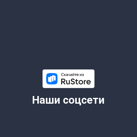
6+
© 2026 Все права защищены.
Lime Teens | Lime Media
Информация для правообладателей
Информационные услуги оказывает физическое лицо
зарегистрированное в качестве налогоплательщика НПД
Камочкин Павел Александрович ИНН 591114273004