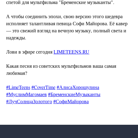
спетой для мультфильма "Бременские музыканты".
А чтобы соединить эпохи, свою версию этого шедевра
исполняет талантливая певица Софи Майорова. Её кавер
— это свежий взгляд на вечную музыку, полный света и
надежды.
Наши соцсети
Лови в эфире сегодня
LIMETEENS.RU
Какая песня из советских мультфильмов ваша самая
любимая?
Контакты
#LimeTeens
#CoverTime
#АлисаХорошулина
info@limeradio.ru
#МуслимМагомаев
#БременскиеМузыканты
#ЛучСолнцаЗолотого
#СофиМайорова
Поддержи проект