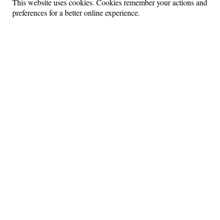
This website uses cookies. Cookies remember your actions and
НАSTARТЕ
▶
preferences for a better online experience.
Выпуск от 08.08.2026
6+
© 2026 Все права защищены.
Lime Teens | Lime Media
Информация для правообладателей
Информационные услуги оказывает физическое лицо
зарегистрированное в качестве налогоплательщика НПД
Камочкин Павел Александрович ИНН 591114273004