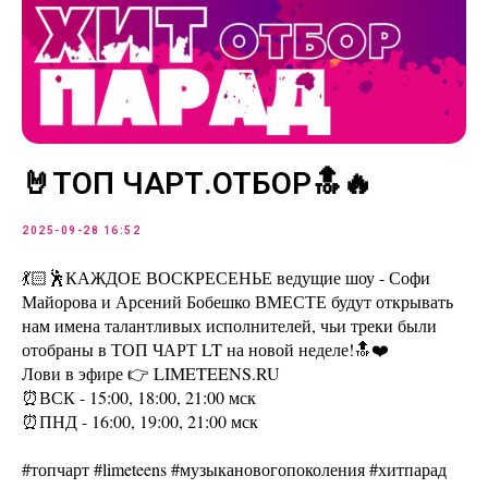
🤘ТОП ЧАРТ.ОТБОР🔝🔥
2025-09-28 16:52
💃🏻🕺КАЖДОЕ ВОСКРЕСЕНЬЕ ведущие шоу - Софи
Майорова и Арсений Бобешко ВМЕСТЕ будут открывать
нам имена талантливых исполнителей, чьи треки были
отобраны в ТОП ЧАРТ LT на новой неделе!🔝❤️
Лови в эфире 👉 LIMETEENS.RU
⏰ВСК - 15:00, 18:00, 21:00 мск
⏰ПНД - 16:00, 19:00, 21:00 мск
#топчарт #limeteens #музыкановогопоколения #хитпарад