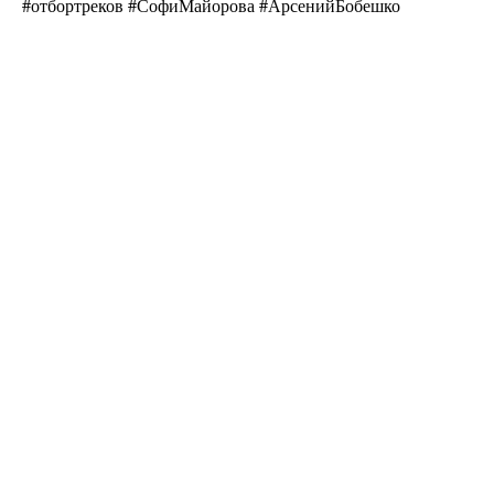
#отбортреков #СофиМайорова #АрсенийБобешко