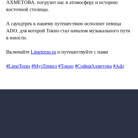
АХМЕТОВА, погрузит нас в атомосферу и историю
восточной столицы.
А саундтрек к нашему путешествию исполнит певица
Наши соцсети
ADO, для которой Токио стал началом музыкального пути
в юности.
Включайте
Limeteens.ru
и путешествуйте с нами
Контакты
#LimeTeens
#МузТревел
#Токио
#СофияАхметова
#Ado
info@limeradio.ru
Поддержи проект