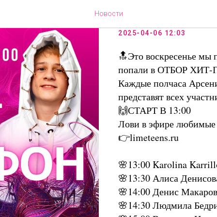
❤️‍🔥ТОП_Ч
Новости
2025-04-06 12:03
🔝Это воскресенье мы 
попали в ОТБОР ХИТ
Каждые полчаса Арсен
представят всех участн
🙌СТАРТ В 13:00
Лови в эфире любимые
👉limeteens.ru
🌸13:00 Karolina Karril
🌸13:30 Алиса Денисов
🌸14:00 Денис Макаров 
🌸14:30 Людмила Бедр