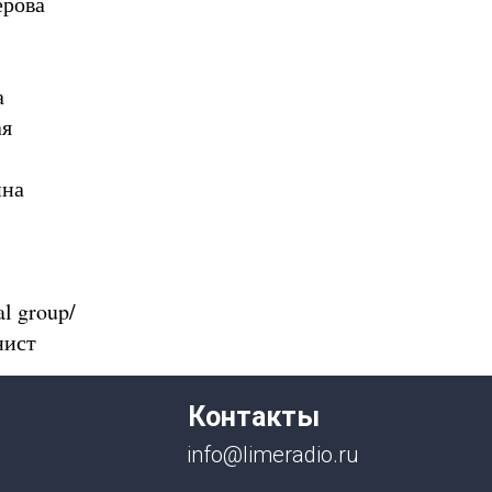
ерова
а
ая
ина
al group/
нист
Контакты
info@limeradio.ru