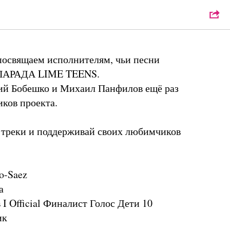
АРТ_МАРАФОН
посвящаем исполнителям, чьи песни
-ПАРАДА LIME TEENS.
ий Бобешко и Михаил Панфилов ещё раз
иков проекта.
 треки и поддерживай своих любимчиков
lo-Saez
а
I Official Финалист Голос Дети 10
ик