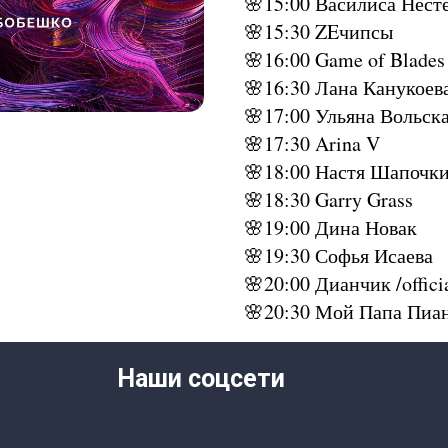
🌸15:00 Василиса Нест
🌸15:30 ZEчипсы
🌸16:00 Game of Blades
🌸16:30 Лана Канукоев
🌸17:00 Ульяна Вольск
🌸17:30 Arina V
🌸18:00 Настя Шапочк
🌸18:30 Garry Grass
🌸19:00 Дина Новак
🌸19:30 Софья Исаева
🌸20:00 Дианчик /offici
🌸20:30 Мой Папа Пиа
Наши соцсети